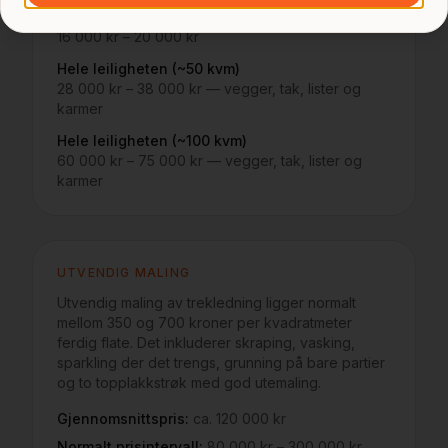
Større rom (30 kvm gulvflate)
16 000 kr – 20 000 kr
Hele leiligheten (~50 kvm)
28 000 kr – 38 000 kr
— vegger, tak, lister og
karmer
Hele leiligheten (~100 kvm)
60 000 kr – 75 000 kr
— vegger, tak, lister og
karmer
UTVENDIG MALING
Utvendig maling av trekledning ligger normalt
mellom 350 og 700 kroner per kvadratmeter
ferdig flate. Det inkluderer skraping, vasking,
sparkling der det trengs, grunning på bare partier
og to topplakkstrøk med god utemaling.
Gjennomsnittspris:
ca. 120 000 kr
Normalt prisintervall:
80 000 kr – 300 000 kr