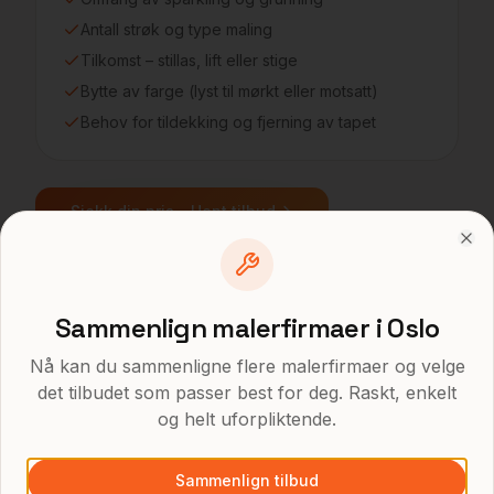
Antall strøk og type maling
Tilkomst – stillas, lift eller stige
Bytte av farge (lyst til mørkt eller motsatt)
Behov for tildekking og fjerning av tapet
Sjekk din pris – Hent tilbud
Clo
Priseksempler på maleroppdrag i
Sammenlign malerfirmaer i Oslo
Majorstuen
Nå kan du sammenligne flere malerfirmaer og velge
det tilbudet som passer best for deg. Raskt, enkelt
og helt uforpliktende.
INNVENDIG MALING
Lite rom (10 kvm gulvflate)
7 000 kr – 9 000 kr
Sammenlign tilbud