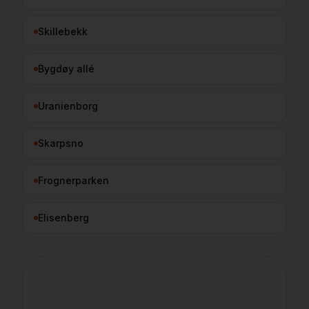
Skillebekk
Bygdøy allé
Uranienborg
Skarpsno
Frognerparken
Elisenberg