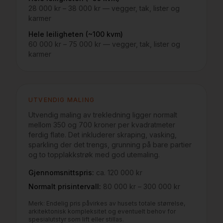
28 000 kr – 38 000 kr
— vegger, tak, lister og
karmer
Hele leiligheten (~100 kvm)
60 000 kr – 75 000 kr
— vegger, tak, lister og
karmer
UTVENDIG MALING
Utvendig maling av trekledning ligger normalt
mellom 350 og 700 kroner per kvadratmeter
ferdig flate. Det inkluderer skraping, vasking,
sparkling der det trengs, grunning på bare partier
og to topplakkstrøk med god utemaling.
Gjennomsnittspris:
ca. 120 000 kr
Normalt prisintervall:
80 000 kr – 300 000 kr
Merk: Endelig pris påvirkes av husets totale størrelse,
arkitektonisk kompleksitet og eventuelt behov for
spesialutstyr som lift eller stillas.